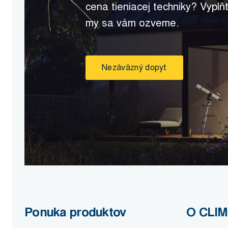
cena tieniacej techniky? Vyplň
my sa vám ozveme.
Nezáväzný dopyt
Ponuka produktov
O CLI