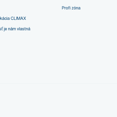
Profi zóna
likácia CLIMAX
ť je nám vlastná