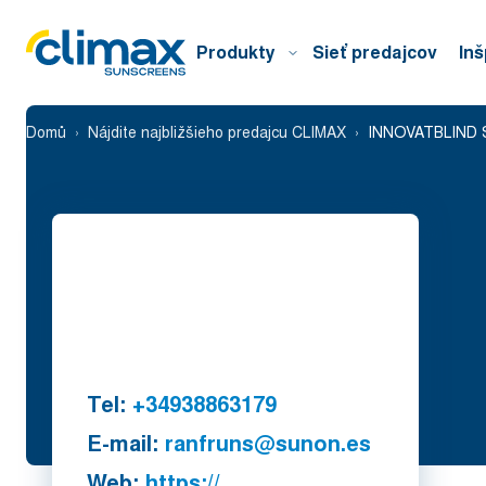
Produkty
Sieť predajcov
Inš
Domů
Nájdite najbližšieho predajcu CLIMAX
INNOVATBLIND 
Tel:
+34938863179
E-mail:
ranfruns@sunon.es
Web:
https://