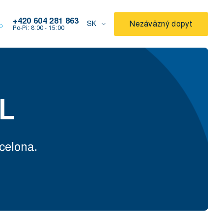
+420 604 281 863
Nezáväzný dopyt
SK
Po-Pi: 8:00 - 15:00
L
celona.