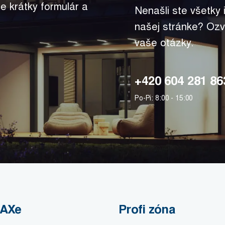
te krátky formulár a
Nenašli ste všetky
našej stránke? Ozv
vaše otázky.
+420 604 281 86
Po-Pi: 8:00 - 15:00
MAXe
Profi zóna