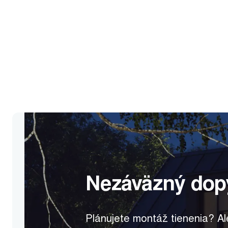
Nezáväzný dop
Plánujete montáž tienenia? A