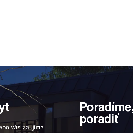
yt
Poradíme,
poradiť
lebo vás zaujíma