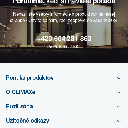
Poradíme, keď si neviete poradiť
Nenašli ste všetky informácie o produktoch na našej
stránke? Ozvite sa nám, radi zodpovieme vaše otázky.
+420 604 281 863
Po-Pi: 8:00 - 15:00
Ponuka produktov
O CLIMAXe
Profi zóna
Užitočné odkazy