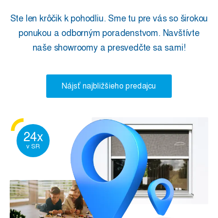
Ste len krôčik k pohodliu. Sme tu pre vás so širokou
ponukou a odborným poradenstvom. Navštívte
naše showroomy a presvedčte sa sami!
Nájsť najbližšieho predajcu
24x
v SR