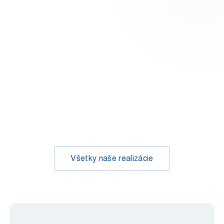
VONKAJŠIE TIENENIE
SIETE PROTI HMYZU
Vonkajšie rolety
Dverné siete
Zobraziť
Všetky naše realizácie