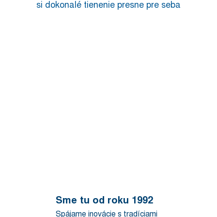
si dokonalé tienenie presne pre seba
TIENENIE
VONKAJŠIE
NA
TIENENIE
TERASY
SIETE
VNÚTORNÉ
PROTI
TIENENIE
HMYZU
Sme tu od roku 1992
Spájame inovácie s tradíciami