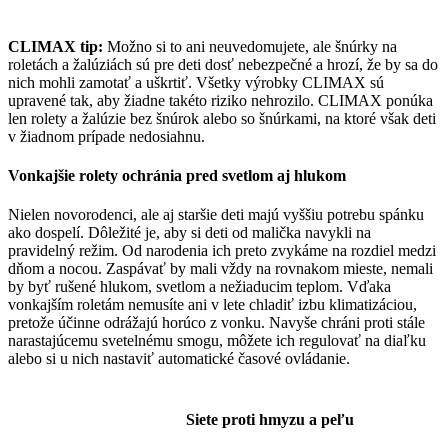
CLIMAX tip:
Možno si to ani neuvedomujete, ale šnúrky na
roletách a žalúziách sú pre deti dosť nebezpečné a hrozí, že by sa do
nich mohli zamotať a uškrtiť. Všetky výrobky CLIMAX sú
upravené tak, aby žiadne takéto riziko nehrozilo. CLIMAX ponúka
len rolety a žalúzie bez šnúrok alebo so šnúrkami, na ktoré však deti
v žiadnom prípade nedosiahnu.
Vonkajšie rolety ochránia pred svetlom aj hlukom
Nielen novorodenci, ale aj staršie deti majú vyššiu potrebu spánku
ako dospelí. Dôležité je, aby si deti od malička navykli na
pravidelný režim. Od narodenia ich preto zvykáme na rozdiel medzi
dňom a nocou. Zaspávať by mali vždy na rovnakom mieste, nemali
by byť rušené hlukom, svetlom a nežiaducim teplom. Vďaka
vonkajším roletám nemusíte ani v lete chladiť izbu klimatizáciou,
pretože účinne odrážajú horúco z vonku. Navyše chráni proti stále
narastajúcemu svetelnému smogu, môžete ich regulovať na diaľku
alebo si u nich nastaviť automatické časové ovládanie.
Siete proti hmyzu a peľu