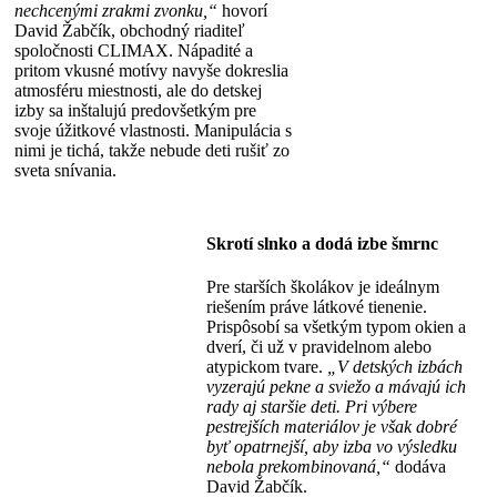
nechcenými zrakmi zvonku,“
hovorí
David Žabčík, obchodný riaditeľ
spoločnosti CLIMAX. Nápadité a
pritom vkusné motívy navyše dokreslia
atmosféru miestnosti, ale do detskej
izby sa inštalujú predovšetkým pre
svoje úžitkové vlastnosti. Manipulácia s
nimi je tichá, takže nebude deti rušiť zo
sveta snívania.
Skrotí slnko a dodá izbe šmrnc
Pre starších školákov je ideálnym
riešením práve látkové tienenie.
Prispôsobí sa všetkým typom okien a
dverí, či už v pravidelnom alebo
atypickom tvare.
„V detských izbách
vyzerajú pekne a sviežo a mávajú ich
rady aj staršie deti. Pri výbere
pestrejších materiálov je však dobré
byť opatrnejší, aby izba vo výsledku
nebola prekombinovaná,“
​​dodáva
David Žabčík.