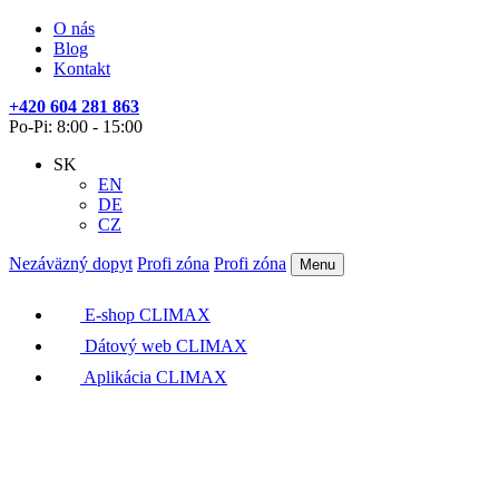
O nás
Blog
Kontakt
+420 604 281 863
Po-Pi: 8:00 - 15:00
SK
EN
DE
CZ
Nezáväzný dopyt
Profi zóna
Profi zóna
Menu
E-shop CLIMAX
Dátový web CLIMAX
Aplikácia CLIMAX