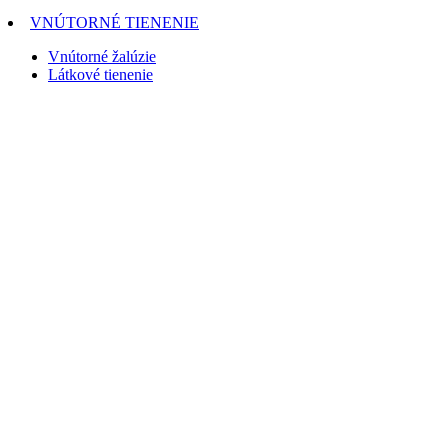
VNÚTORNÉ TIENENIE
Vnútorné žalúzie
Látkové tienenie