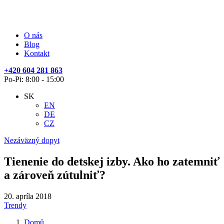
O nás
Blog
Kontakt
+420 604 281 863
Po-Pi: 8:00 - 15:00
SK
EN
DE
CZ
Nezáväzný dopyt
Tienenie do detskej izby. Ako ho zatemniť
a zároveň zútulniť?
20. apríla 2018
Trendy
Domů