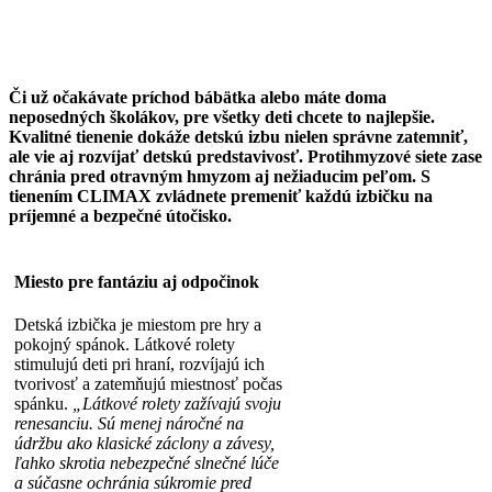
Či už očakávate príchod bábätka alebo máte doma
neposedných školákov, pre všetky deti chcete to najlepšie.
Kvalitné tienenie dokáže detskú izbu nielen správne zatemniť,
ale vie aj rozvíjať detskú predstavivosť. Protihmyzové siete zase
chránia pred otravným hmyzom aj nežiaducim peľom. S
tienením CLIMAX zvládnete premeniť každú izbičku na
príjemné a bezpečné útočisko.
Miesto pre fantáziu aj odpočinok
Detská izbička je miestom pre hry a
pokojný spánok. Látkové rolety
stimulujú deti pri hraní, rozvíjajú ich
tvorivosť a zatemňujú miestnosť počas
spánku.
„Látkové rolety zažívajú svoju
renesanciu. Sú menej náročné na
údržbu ako klasické záclony a závesy,
ľahko skrotia nebezpečné slnečné lúče
a súčasne ochránia súkromie pred