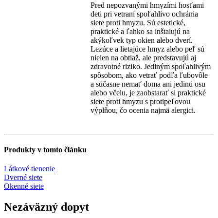
Pred nepozvanými hmyzími hosťami
deti pri vetraní spoľahlivo ochránia
siete proti hmyzu. Sú estetické,
praktické a ľahko sa inštalujú na
akýkoľvek typ okien alebo dverí.
Lezúce a lietajúce hmyz alebo peľ sú
nielen na obtiaž, ale predstavujú aj
zdravotné riziko. Jediným spoľahlivým
spôsobom, ako vetrať podľa ľubovôle
a súčasne nemať doma ani jedinú osu
alebo včelu, je zaobstarať si praktické
siete proti hmyzu s protipeľovou
výplňou, čo ocenia najmä alergici.
Produkty v tomto článku
Látkové tienenie
Dverné siete
Okenné siete
Nezáväzný dopyt