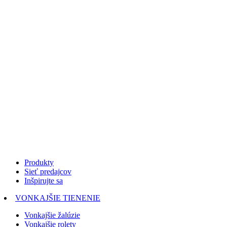
Produkty
Sieť predajcov
Inšpirujte sa
VONKAJŠIE TIENENIE
Vonkajšie žalúzie
Vonkajšie rolety