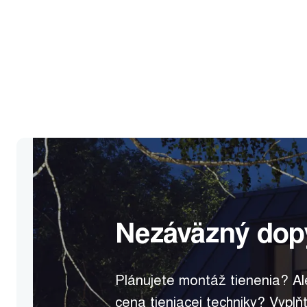
Nezáväzný dop
Plánujete montáž tienenia? A
cena tieniacej techniky? Vyplň