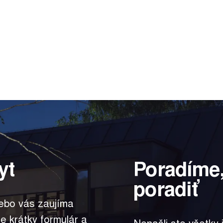
yt
Poradíme,
poradiť
lebo vás zaujíma
te krátky formulár a