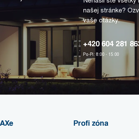
Nenašli ste všetky
našej stránke? Ozv
vaše otázky.
+420 604 281 86
Po-Pi: 8:00 - 15:00
MAXe
Profi zóna