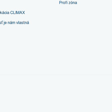
Profi zóna
likácia CLIMAX
ť je nám vlastná