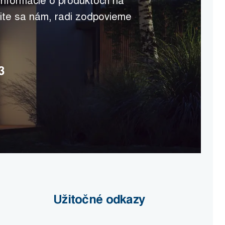
 informácie o produktoch na
ite sa nám, radi zodpovieme
3
Užitočné odkazy