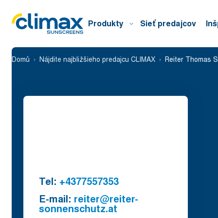
Produkty
Sieť predajcov
Inš
Domů
Nájdite najbližšieho predajcu CLIMAX
Reiter Thomas S
Tel:
+4377557353
E-mail:
reiter@reiter-
sonnenschutz.at