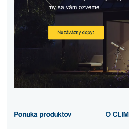
my sa vám ozveme.
Nezáväzný dopyt
Ponuka produktov
O CLI