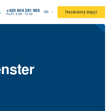
+420 604 281 863
Nezáväzný dopyt
SK
Po-Pi: 8:00 - 15:00
nster