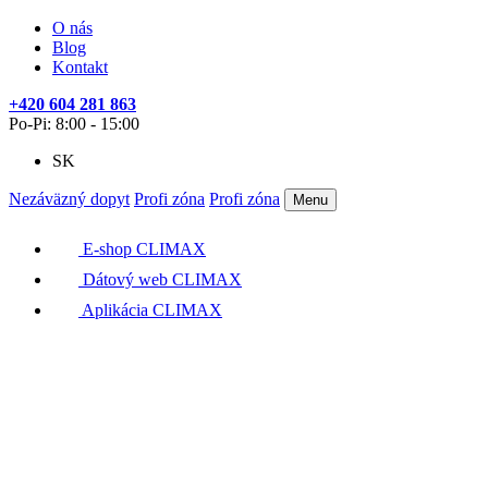
O nás
Blog
Kontakt
+420 604 281 863
Po-Pi: 8:00 - 15:00
SK
Nezáväzný dopyt
Profi zóna
Profi zóna
Menu
E-shop CLIMAX
Dátový web CLIMAX
Aplikácia CLIMAX