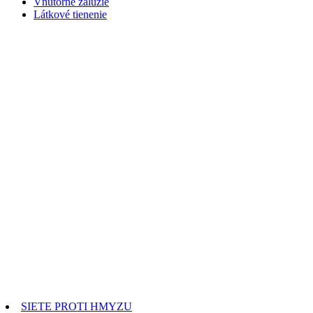
Vnútorné žalúzie
Látkové tienenie
SIETE PROTI HMYZU