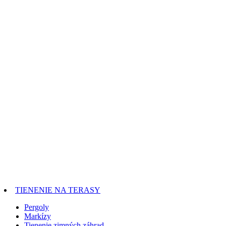
TIENENIE NA TERASY
Pergoly
Markízy
Tienenie zimných záhrad