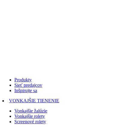
Produkty
Sieť predajcov
Inšpirujte sa
VONKAJŠIE TIENENIE
Vonkajšie žalúzie
Vonkajšie rolety
Screenové rolety