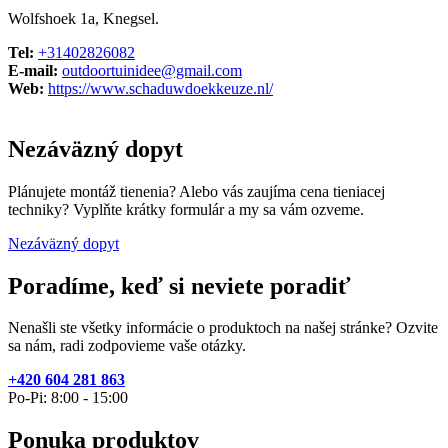
Wolfshoek 1a, Knegsel.
Tel:
+31402826082
E-mail:
outdoortuinidee@gmail.com
Web:
https://www.schaduwdoekkeuze.nl/
Nezáväzný dopyt
Plánujete montáž tienenia? Alebo vás zaujíma cena tieniacej
techniky? Vyplňte krátky formulár a my sa vám ozveme.
Nezáväzný dopyt
Poradíme, keď si neviete poradiť
Nenašli ste všetky informácie o produktoch na našej stránke? Ozvite
sa nám, radi zodpovieme vaše otázky.
+420 604 281 863
Po-Pi: 8:00 - 15:00
Ponuka produktov