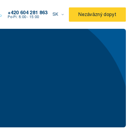
+420 604 281 863
Nezáväzný dopyt
SK
Po-Pi: 8:00 - 15:00