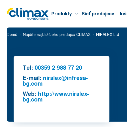
Produkty
Sieť predajcov
Inš
Domů
Nájdite najbližšieho predajcu CLIMAX
NIRALEX Ltd
Tel:
00359 2 988 77 20
E-mail:
niralex@infresa-
bg.com
Web:
http://www.niralex-
bg.com