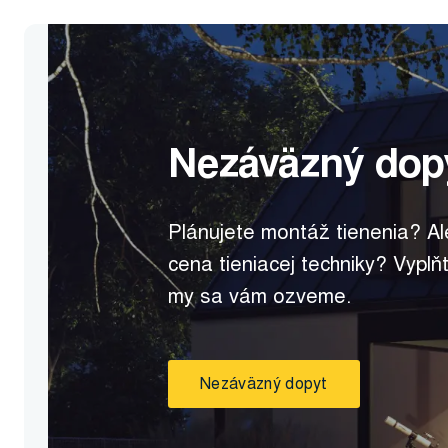
Nezáväzný dop
Plánujete montáž tienenia? A
cena tieniacej techniky? Vyplň
my sa vám ozveme.
Nezáväzný dopyt