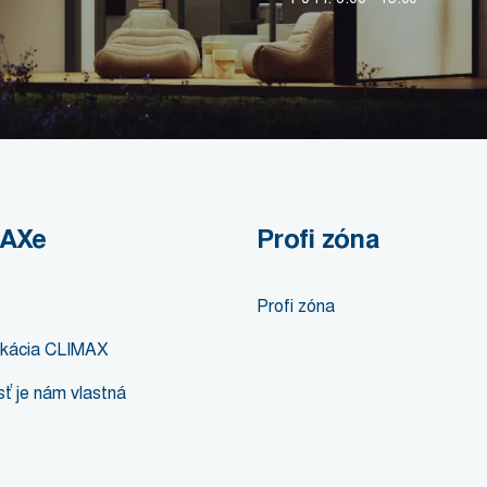
MAXe
Profi zóna
Profi zóna
likácia CLIMAX
ť je nám vlastná