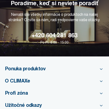
Poradíme, keď si neviete poradiť
Nenašli ste všetky informácie o produktoch na našej
stránke? Ozvite sa nám, radi zodpovieme vaše otázky.
+420 604 281 863
Po-Pi: 8:00 - 15:00
Ponuka produktov
O CLIMAXe
Profi zóna
Užitočné odkazy