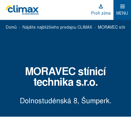
Profi zóna
MENU
Domů
Nájdite najbližšieho predajcu CLIMAX
MORAVEC stínicí t
MORAVEC stínicí
technika s.r.o.
Dolnostudénská 8, Šumperk.