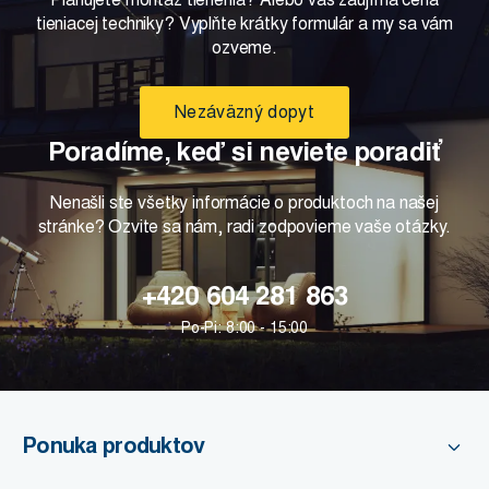
tieniacej techniky? Vyplňte krátky formulár a my sa vám
ozveme.
Nezáväzný dopyt
Poradíme, keď si neviete poradiť
Nenašli ste všetky informácie o produktoch na našej
stránke? Ozvite sa nám, radi zodpovieme vaše otázky.
+420 604 281 863
Po-Pi: 8:00 - 15:00
Ponuka produktov