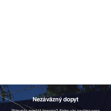
Nezáväzný dopyt
Plánujete montáž tienenia? Alebo vás zaujíma cena