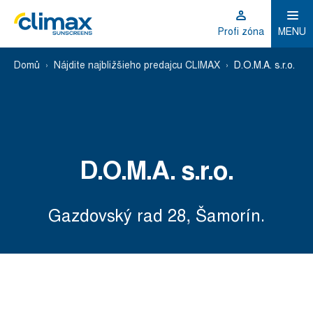
Profi zóna
MENU
Domů
Nájdite najbližšieho predajcu CLIMAX
D.O.M.A. s.r.o.
D.O.M.A. s.r.o.
Gazdovský rad 28, Šamorín.