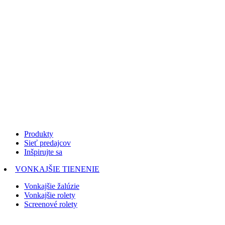
Produkty
Sieť predajcov
Inšpirujte sa
VONKAJŠIE TIENENIE
Vonkajšie žalúzie
Vonkajšie rolety
Screenové rolety