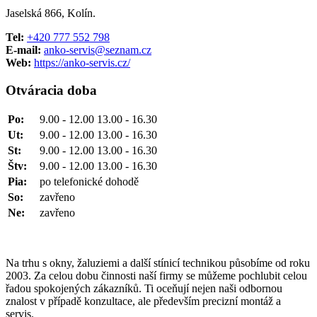
Jaselská 866, Kolín.
Tel:
+420 777 552 798
E-mail:
anko-servis@seznam.cz
Web:
https://anko-servis.cz/
Otváracia doba
Po:
9.00 - 12.00 13.00 - 16.30
Ut:
9.00 - 12.00 13.00 - 16.30
St:
9.00 - 12.00 13.00 - 16.30
Štv:
9.00 - 12.00 13.00 - 16.30
Pia:
po telefonické dohodě
So:
zavřeno
Ne:
zavřeno
Na trhu s okny, žaluziemi a další stínicí technikou působíme od roku
2003. Za celou dobu činnosti naší firmy se můžeme pochlubit celou
řadou spokojených zákazníků. Ti oceňují nejen naši odbornou
znalost v případě konzultace, ale především precizní montáž a
servis.