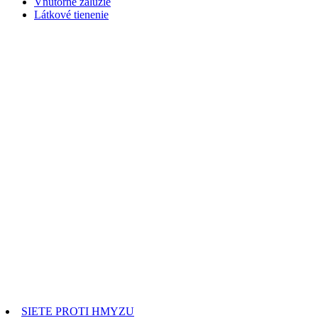
Vnútorné žalúzie
Látkové tienenie
SIETE PROTI HMYZU