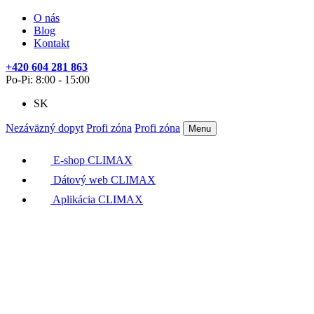
O nás
Blog
Kontakt
+420 604 281 863
Po-Pi: 8:00 - 15:00
SK
Nezáväzný dopyt
Profi zóna
Profi zóna
Menu
E-shop CLIMAX
Dátový web CLIMAX
Aplikácia CLIMAX